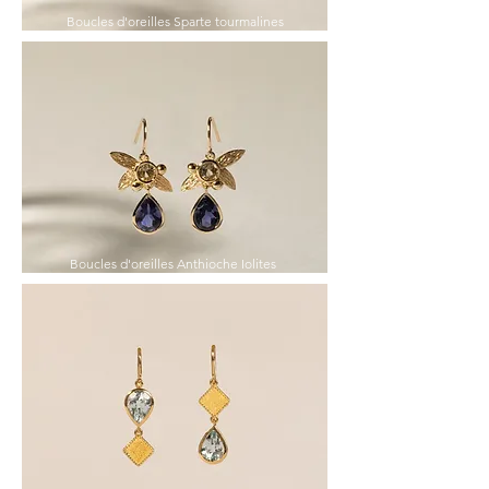
Boucles d'oreilles Sparte tourmalines
Boucles d'oreilles Anthioche Iolites