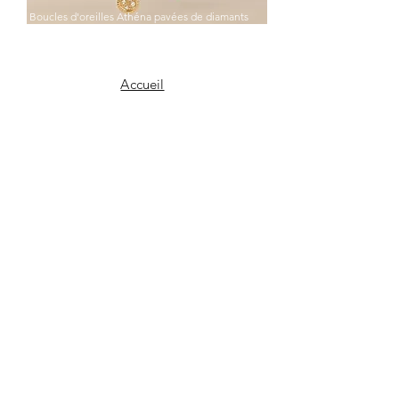
Boucles d'oreilles Athéna pavées de diamants
Accueil
Nos créations
Notre savoir-faire
Notre histoire
Contact
Facebook
Instagram